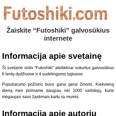
Žaiskite “Futoshiki” galvosūkius
internete
Informacija apie svetainę
Ši svetainė siūlo “Futoshiki” atsitiktinai sukurtus galvosūkius
6 lentų dydžiuose ir 4 sudėtingumo lygiuose.
Populiarumo požiūriu buvo gana gerai žinomi. Kiekvieną
dieną mes priimame daugiau nei 1000 vartotojų, kurie
mėgaujasi savo žaidimais kartu su mumis.
Informacija apie autorių